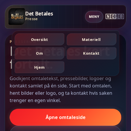
Det Betales
🇳🇴
🇬🇧
MENY
Presse
Oversikt
Materiell
PRESSEROM
Det Betales kort
Om
Kontakt
fortalt.
Hjem
Godkjent omtaletekst, pressebilder, logoer og
kontakt samlet på én side. Start med omtalen,
hent bilder eller logo, og ta kontakt hvis saken
trenger en egen vinkel.
Åpne omtaleside