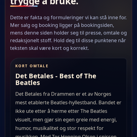
trygge å bruke.
Dette er fakta og formuleringer vi kan stå inne for.
Mer salg og booking ligger på bookingsiden,
mens denne siden holder seg til presse, omtale og
redaksjonelt stoff. Hold deg til disse punktene når
teksten skal være kort og korrekt.
KORT OMTALE
Det Betales - Best of The
Beatles
Det Betales fra Drammen er et av Norges
mest etablerte Beatles-hyllestband. Bandet er
ikke ute etter å herme etter The Beatles
visuelt, men gjør sin egen greie med energi,
humor, musikalitet og stor respekt for
musikken. Med Tor Henning Olsen i spissen