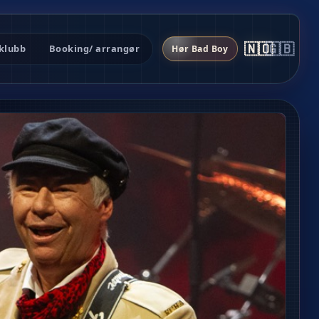
🇳🇴
🇬🇧
klubb
Booking
/ arrangør
Hør Bad Boy