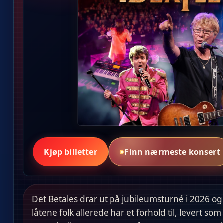
Kjøp billetter
Finn nærmeste konsert
Det Betales drar ut på jubileumsturné i 2026 og
låtene folk allerede har et forhold til, levert s