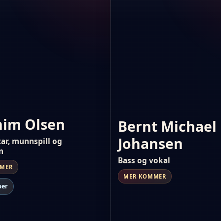
him Olsen
Bernt Michael
Johansen
tar, munnspill og
n
Bass og vokal
MMER
MER KOMMER
ber