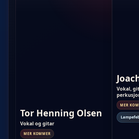
Joac
Vokal, gi
perkusjo
MER KO
Tor Henning Olsen
Lampefe
Vokal og gitar
MER KOMMER