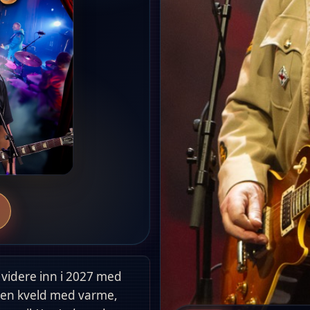
 videre inn i 2027 med
om en kveld med varme,