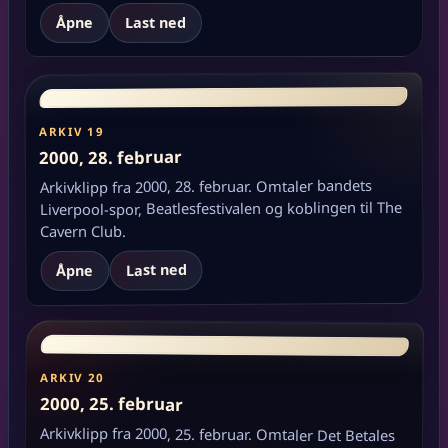
Åpne
Last ned
ARKIV 19
2000, 28. februar
Arkivklipp fra 2000, 28. februar. Omtaler bandets
Liverpool-spor, Beatlesfestivalen og koblingen til The
Cavern Club.
Last ned
Åpne
ARKIV 20
2000, 25. februar
Arkivklipp fra 2000, 25. februar. Omtaler Det Betales
sammen med Tony Sheridan, med tråder tilbake til