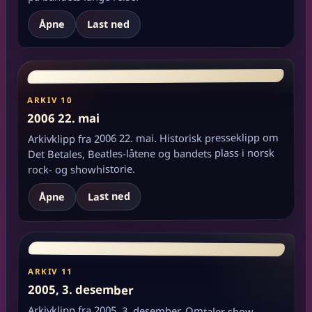
Åpne
Last ned
ARKIV 10
2006 22. mai
Arkivklipp fra 2006 22. mai. Historisk presseklipp om
Det Betales, Beatles-låtene og bandets plass i norsk
rock- og showhistorie.
Last ned
Åpne
ARKIV 11
2005, 3. desember
Arkivklipp fra 2005, 3. desember. Omtaler show-,
pub- og restaurantperioden rundt bandet, med