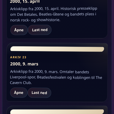
2000, 15. april
Arkivklipp fra 2000, 15. april. Historisk presseklipp
om Det Betales, Beatles-låtene og bandets plass i
norsk rock- og showhistorie.
Last ned
Åpne
ARKIV 23
2000, 9. mars
Arkivklipp fra 2000, 9. mars. Omtaler bandets
Liverpool-spor, Beatlesfestivalen og koblingen til The
Cavern Club.
Åpne
Last ned