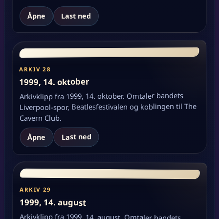
Åpne
Last ned
ARKIV 28
1999, 14. oktober
Arkivklipp fra 1999, 14. oktober. Omtaler bandets
Liverpool-spor, Beatlesfestivalen og koblingen til The
Cavern Club.
Last ned
Åpne
ARKIV 29
1999, 14. august
Arkivklipp fra 1999, 14. august. Omtaler bandets
Liverpool-spor, Beatlesfestivalen og koblingen til The