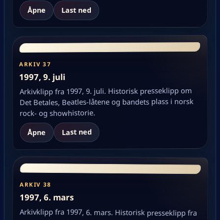
Åpne
Last ned
ARKIV 37
1997, 9. juli
Arkivklipp fra 1997, 9. juli. Historisk presseklipp om
Det Betales, Beatles-låtene og bandets plass i norsk
rock- og showhistorie.
Last ned
Åpne
ARKIV 38
1997, 6. mars
Arkivklipp fra 1997, 6. mars. Historisk presseklipp fra
Det Betales-arkivet, lagt inn som dokumentasjon på