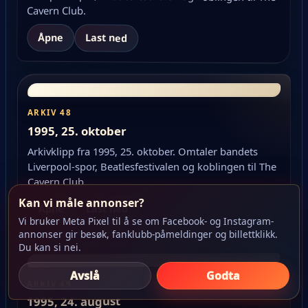
Cavern Club.
Åpne
Last ned
ARKIV 48
1995, 25. oktober
Arkivklipp fra 1995, 25. oktober. Omtaler bandets
Liverpool-spor, Beatlesfestivalen og koblingen til The
Cavern Club.
Kan vi måle annonser?
Åpne
Last ned
Vi bruker Meta Pixel til å se om Facebook- og Instagram-
annonser gir besøk, fanklubb-påmeldinger og billettklikk.
Du kan si nei.
Avslå
Godta
ARKIV 49
1995, 24. august