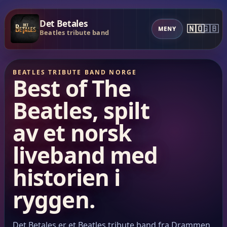
Det Betales
🇳🇴
🇬🇧
MENY
Beatles tribute band
BEATLES TRIBUTE BAND NORGE
Best of The
Beatles, spilt
av et norsk
liveband med
historien i
ryggen.
Det Betales er et Beatles tribute band fra Drammen